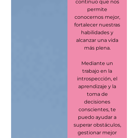
continuo que nos
permite
conocernos mejor,
fortalecer nuestras
habilidades y
alcanzar una vida
más plena.
Mediante un
trabajo en la
introspección, el
aprendizaje y la
toma de
decisiones
conscientes, te
puedo ayudar a
superar obstáculos,
gestionar mejor