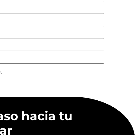
.
aso hacia tu
ar