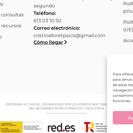
oy
Polí
segundo
pri
Teléfono:
 consultas
613 03 10 50
Polí
 recursos
Correo electrónico:
(UE
cristinalloretpsico@gmail.com
o
Acce
Cómo llegar
Para ofrece
para almace
de estas t
navegación 
consentimie
funciones.
A